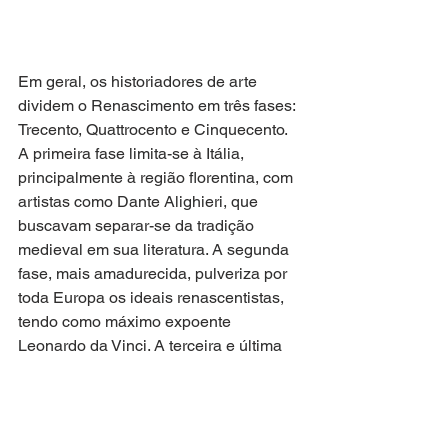
Em geral, os historiadores de arte 
dividem o Renascimento em três fases: 
Trecento, Quattrocento e Cinquecento. 
A primeira fase limita-se à Itália, 
principalmente à região florentina, com 
artistas como Dante Alighieri, que 
buscavam separar-se da tradição 
medieval em sua literatura. A segunda 
fase, mais amadurecida, pulveriza por 
toda Europa os ideais renascentistas, 
tendo como máximo expoente 
Leonardo da Vinci. A terceira e última 
fase, coincidente com a Alta 
Renascença, é o apogeu deste 
período, encontrando em Roma terreno 
fértil para prosperar, graças ao 